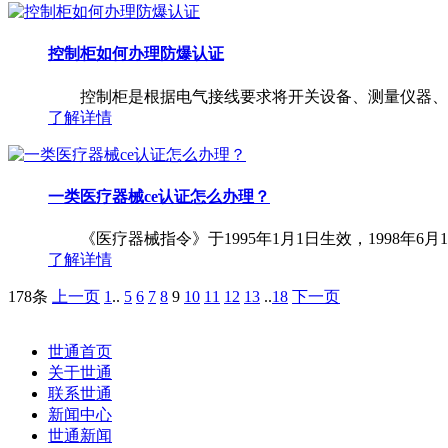
控制柜如何办理防爆认证
控制柜是根据电气接线要求将开关设备、测量仪器、保
了解详情
一类医疗器械ce认证怎么办理？
《医疗器械指令》于1995年1月1日生效，1998年
了解详情
178条
上一页
1
..
5
6
7
8
9
10
11
12
13
..
18
下一页
世通首页
关于世通
联系世通
新闻中心
世通新闻